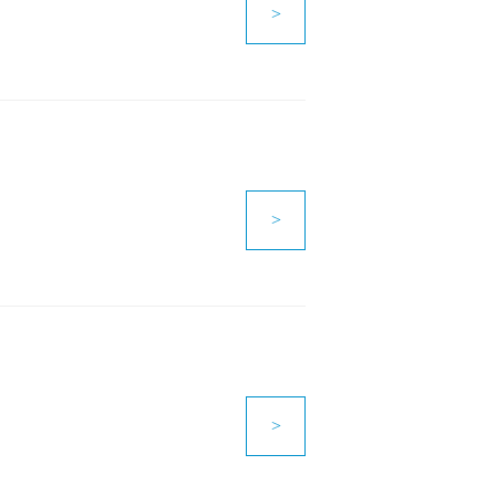
>
>
>