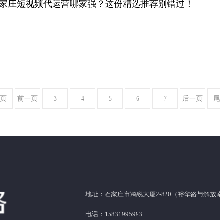
年石家庄短视频代运营哪家强？这份精选推荐别错过！
页
前一页
3
4
5
6
7
后一页
尾
地址：石家庄市鸿锐大厦2-820（裕华路与解
电话：15831995993